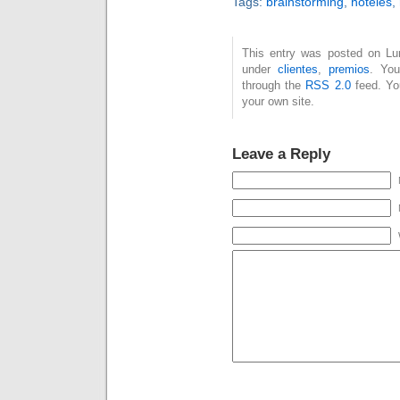
Tags:
brainstorming
,
hoteles
,
This entry was posted on Lun
under
clientes
,
premios
. You
through the
RSS 2.0
feed. Y
your own site.
Leave a Reply