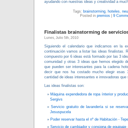
ayudando con nuestras ideas y creatividad a muc
Tags:
brainstorming
,
hoteles
,
neu
Posted in
premios
|
9 Comme
Finalistas brainstorming de servicio
Lunes, Julio 5th, 2010
Siguiendo el calendario que indicamos en la e
continuación vamos a listar las ideas finalistas
compuesto por 6 ideas está formado por las 3 ide
comunidad y otras 3 ideas que hemos elegido d
que pueden ser interesantes para la cadena hot
decir que nos ha costado mucho elegir esas 3
cantidad de ideas interesantes e innovadoras que 
Las ideas finalistas son:
Máquina expendedora de ropa ínterior y produc
Sergivs
Servicio gratuito de lavandería si se reserv
Jesuspucela
Poder reservar hasta el nº de Habitación
-
Tep
Servicio de cambiador y consigna de equipaje