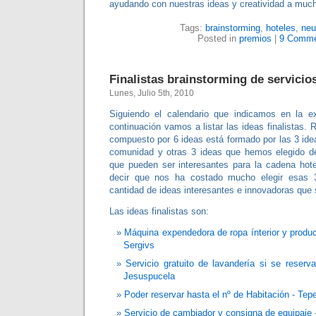
ayudando con nuestras ideas y creatividad a muc
Tags:
brainstorming
,
hoteles
,
neu
Posted in
premios
|
9 Comme
Finalistas brainstorming de servicio
Lunes, Julio 5th, 2010
Siguiendo el calendario que indicamos en la e
continuación vamos a listar las ideas finalistas
compuesto por 6 ideas está formado por las 3 ide
comunidad y otras 3 ideas que hemos elegido d
que pueden ser interesantes para la cadena hot
decir que nos ha costado mucho elegir esas 3
cantidad de ideas interesantes e innovadoras que 
Las ideas finalistas son:
Máquina expendedora de ropa ínterior y produc
Sergivs
Servicio gratuito de lavandería si se reserv
Jesuspucela
Poder reservar hasta el nº de Habitación
-
Tep
Servicio de cambiador y consigna de equipaje