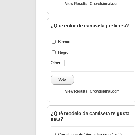
View Results
Crowdsignal.com
¿Qué color de camiseta prefieres?
Blanco
Negro
Other:
Vote
View Results
Crowdsignal.com
¿Qué modelo de camiseta te gusta
más?
Con el logo de Worthidea (img 1 y 2)