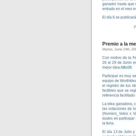
ganador hasta que s
entrado en el mes e
El día 6 se publicar
P
Premio a la me
Martes, Junio 24th, 20
Con motivo de la Fe
26 al 29 de Junio e
mejor idea
Attic08
.
Participar es muy se
equipo de WorthIdea 
el registro de tus i
factibles que se reg
referencia facilitado
La idea ganadora, c
las votaciones de l
(Numero_Votos x Va
dudes en participar 
la feria.
El día 13 de Julio 