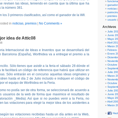
funcion
e revisen las ideas, teniendo en cuenta que la última que ha
ganador
s la número 381.
noticias
patrocin
án los 3 primeros clasificados, así como el ganador de la WII.
premios
usuario
(
osted in
noticias
,
premios
|
No Comments »
Archivos
Julio 20
Junio 2
jor idea de Attic08
Mayo 2
08
Abril 20
Marzo 2
ria Internacional de Ideas e Inventos que se desarrollará del
Febrero
Enero 2
n Barcelona (España), Worthidea va a entregar el premio a la
Diciemb
Noviemb
Octubre
ncillo. Sólo tienes que asistir a la feria el sábado 28 dónde el
Septiem
te facilitará un código de referencia que habrá que utilizar en
Julio 20
deas. Sólo entrarán en el concurso aquellas ideas originales y
Marzo 2
istren hasta el día 2 de Julio incluido e indiquen el código de
Noviemb
 por el equipo de Worthidea en la Feria.
Octubre
Septiem
omo no podía ser de otra forma, se seleccionará de acuerdo a
Julio 20
os usuarios de la web de forma que maximice el resultado de
Junio 2
Mayo 2
loración _Media). Así que si no puedes venir a la Feria, no
Abril 20
en las votaciones para elegir la mejor idea de los asistentes a
Marzo 2
Haz
y según las votaciones recibidas hasta un día antes en la Web,