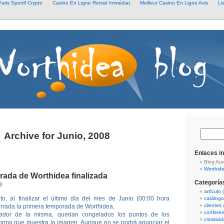
aris Sportif Crypto
Casino En Ligne Retrait Immédiat
Meilleur Casino En Ligne Avis
Li
Archive for Junio, 2008
Enlaces i
Blog Aur
Worthid
rada de Worthidea finalizada
Categoría
8
artículo
(
, al finalizar el último día del mes de Junio (00:00 hora
catálogo
clientes
(
rrada la primera temporada de Worthidea.
conferen
ador de la misma, quedan congelados los puntos de los
creativi
 forma que muestra la imagen. Aunque no se podrá anunciar el