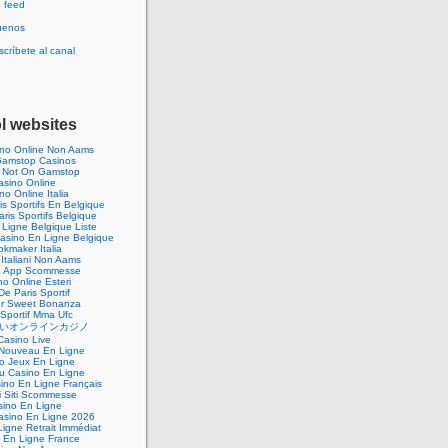
 feed
uenos
críbete al canal
l websites
ino Online Non Aams
amstop Casinos
 Not On Gamstop
asino Online
no Online Italia
is Sportifs En Belgique
aris Sportifs Belgique
Ligne Belgique Liste
Casino En Ligne Belgique
kmaker Italia
Italiani Non Aams
re App Scommesse
o Online Esteri
De Paris Sportif
ur Sweet Bonanza
 Sportif Mma Ufc
いオンラインカジノ
Casino Live
Nouveau En Ligne
o Jeux En Ligne
 Casino En Ligne
sino En Ligne Français
ri Siti Scommesse
sino En Ligne
Casino En Ligne 2026
igne Retrait Immédiat
 En Ligne France