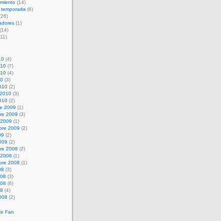
amiento
(14)
 temporada
(6)
(26)
adores
(1)
(14)
11)
10
(4)
010
(7)
010
(4)
10
(3)
010
(2)
 2010
(3)
010
(2)
re 2009
(1)
re 2009
(3)
 2009
(1)
bre 2009
(2)
09
(2)
009
(2)
re 2008
(2)
 2008
(1)
bre 2008
(1)
08
(3)
008
(3)
008
(6)
08
(4)
008
(2)
te Fan