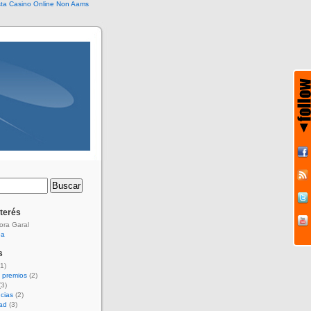
sta Casino Online Non Aams
nterés
ora Garal
ea
s
1)
 premios
(2)
3)
cias
(2)
dad
(3)