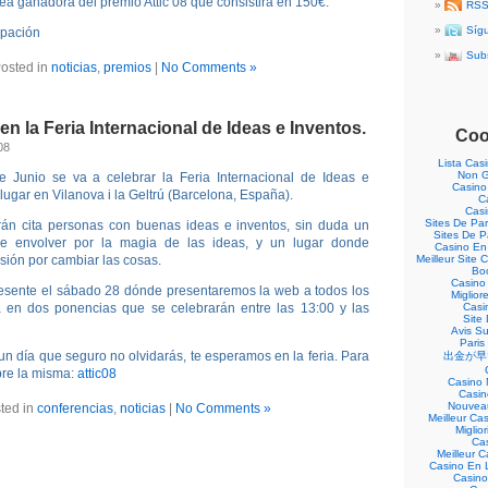
dea ganadora del premio Attic 08 que consistirá en 150€.
RSS
Síg
ipación
Subs
osted in
noticias
,
premios
|
No Comments »
n la Feria Internacional de Ideas e Inventos.
Coo
08
Lista Cas
Non G
e Junio se va a celebrar la Feria Internacional de Ideas e
Casino
lugar en Vilanova i la Geltrú (Barcelona, España).
C
Casi
Sites De Par
arán cita personas con buenas ideas e inventos, sin duda un
Sites De P
se envolver por la magia de las ideas, y un lugar donde
Casino En 
usión por cambiar las cosas.
Meilleur Site 
Boo
Casino 
resente el sábado 28 dónde presentaremos la web a todos los
Miglio
ia en dos ponencias que se celebrarán entre las 13:00 y las
Casin
Site 
Avis S
Paris
un día que seguro no olvidarás, te esperamos en la feria. Para
出金が早
bre la misma:
attic08
Casino 
Casin
Nouveau
ted in
conferencias
,
noticias
|
No Comments »
Meilleur Ca
Miglio
Ca
Meilleur 
Casino En L
Casino