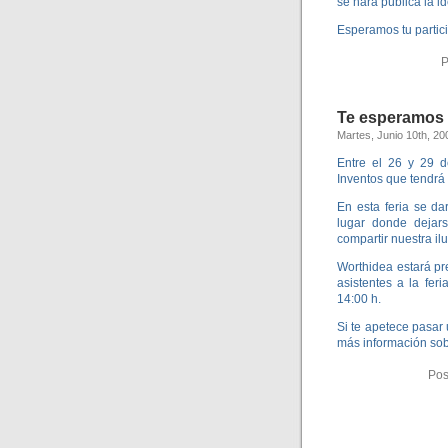
se hará pública la i
Esperamos tu partic
P
Te esperamos e
Martes, Junio 10th, 20
Entre el 26 y 29 d
Inventos que tendrá 
En esta feria se d
lugar donde dejar
compartir nuestra il
Worthidea estará p
asistentes a la fer
14:00 h.
Si te apetece pasar 
más información so
Pos