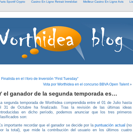
aris Sportif Crypto
Casino En Ligne Retrait Immédiat
Meilleur Casino En Ligne Avis
Li
«
Finalista en el I foro de Inversión “First Tuesday”
Vota por Worthidea en el concurso BBVA Open Talent
»
Y el ganador de la segunda temporada es…
La segunda temporada de Worthidea comprendida entre el 01 de Julio hasta
el 31 de Octubre ha finalizado. Tras la revisión de las últimas ideas
introducidas en dicho período, podemos anunciar que los tres primeros
lasificados son:
Es importante recordar que el ganador se decide por la
puntuación actual
(no
por la total), que mide la contribución del usuario en los últimos cuatro