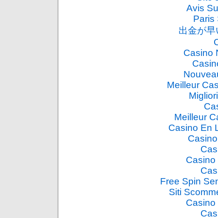
Avis S
Paris
出金が早
Casino 
Casin
Nouveau
Meilleur Ca
Miglio
Cas
Meilleur 
Casino En L
Casino
Cas
Casino 
Cas
Free Spin Se
Siti Scomm
Casino 
Cas