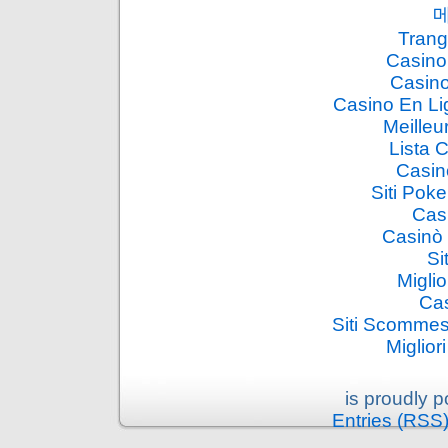
Trang
Casino
Casino
Casino En Li
Meilleu
Lista 
Casin
Siti Pok
Cas
Casinò
Si
Miglio
Cas
Siti Scommes
Miglior
is proudly 
Entries (RSS