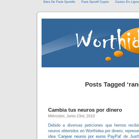
Sites De Paris Sportifs
Paris Sportif Crypto
Casino En Ligne 
Posts Tagged ‘ran
Cambia tus neuros por dinero
Miércoles, Junio 23rd, 2010
Debido a diversas peticiones que hemos recibi
neuros obtenidos en Worthidea por dinero, repres
idea ‘
Canjear neuros por euros PayPal
‘ de
Just