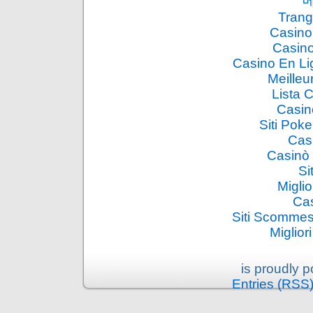
Trang
Casino
Casino
Casino En Li
Meilleu
Lista 
Casin
Siti Pok
Cas
Casinò
Si
Miglio
Cas
Siti Scommes
Miglior
is proudly 
Entries (RSS